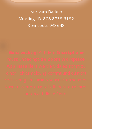
Nur zum Backup
Meeting-ID: 828 8739 6192
Kenncode: 943648
Ganz wichtig!
Auf dem
Smartphone
muss unbedingt die
Zoom Workplace
App installiert
werden,
da es sonst zu
einer Fehlermeldung kommt und du nicht
rechtzeitig am Online-Seminar teilnehmen
kannst. Weitere Details findest du weiter
unten auf diese Seite.