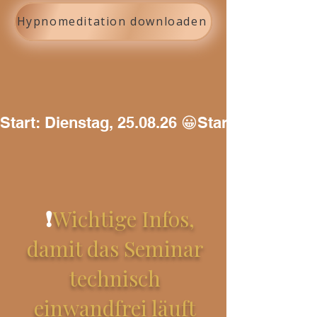
Hypnomeditation downloaden
Start: Dienstag, 25.08.26 😀
❗
Wichtige Infos,
damit das Seminar
technisch
einwandfrei läuft