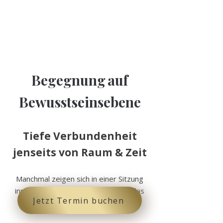
Begegnung
auf
Bewusstseinsebene
Tiefe Verbundenheit
jenseits von Raum & Zeit
Manchmal zeigen sich in einer Sitzung
innere Erfahrungsräume, die über das
Jetzt Termin buchen
Alltägliche hinausgehen.