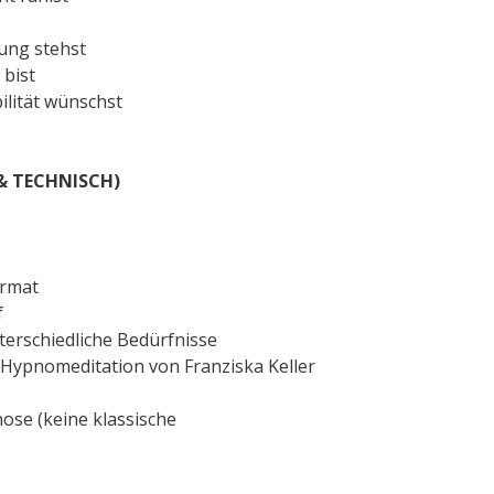
ung stehst
 bist
bilität wünschst
 & TECHNISCH)
ormat
f
terschiedliche Bedürfnisse
 Hypnomeditation von Franziska Keller
ose (keine klassische