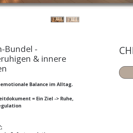
-Bundel -
CH
ruhigen & innere
en
 emotionale Balance im Alltag.
itdokument = Ein Ziel -> Ruhe,
egulation
em beruhigen & innere Stabilität
: