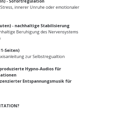
en) - Sofortregulation
i Stress, innerer Unruhe oder emotionaler
uten) - nachhaltige Stabilisierung
chhaltige Beruhigung des Nervensystems
n
11-Seiten)
xisanleitung zur Selbstregualtion
l produzierte Hypno-Audios für
uationen
izenzierter Entspannungsmusik für
ITATION?