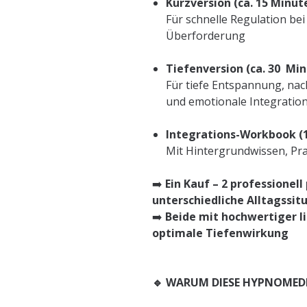
Kurzversion (ca. 15 Minut
Für schnelle Regulation be
Überforderung
Tiefenversion (ca. 30 Min
Für tiefe Entspannung, na
und emotionale Integratio
Integrations-Workbook (
Mit Hintergrundwissen, Pra
➡️
Ein Kauf – 2 professionel
unterschiedliche Alltagssit
➡️
Beide mit hochwertiger l
optimale Tiefenwirkung
🔹 WARUM DIESE HYPNOMED