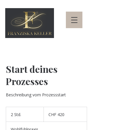
Start deines
Prozesses
Beschreibung vom Prozessstart
420
Schweizer
2 Std.
2
CHF 420
Franken
S
t
Wohlfühlpraxis