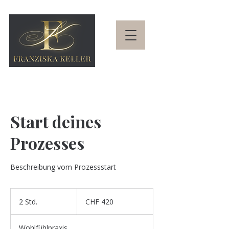
Start deines
Prozesses
Beschreibung vom Prozessstart
420
Schweizer
2 Std.
2
CHF 420
Franken
S
t
Wohlfühlpraxis