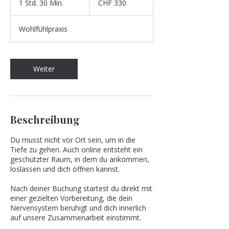
1 Std. 30 Min.
1
CHF 330
Franken
S
t
Wohlfühlpraxis
d
3
0
M
Weiter
i
n
.
Beschreibung
Du musst nicht vor Ort sein, um in die
Tiefe zu gehen. Auch online entsteht ein
geschützter Raum, in dem du ankommen,
loslassen und dich öffnen kannst.
Nach deiner Buchung startest du direkt mit
einer gezielten Vorbereitung, die dein
Nervensystem beruhigt und dich innerlich
auf unsere Zusammenarbeit einstimmt.