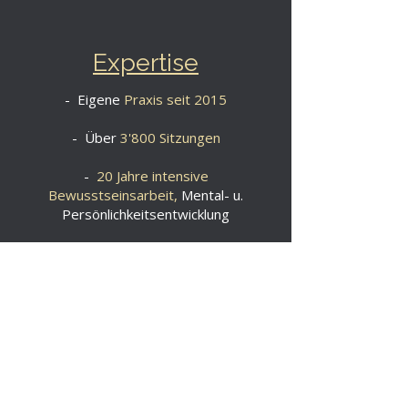
Expertise
- Eigene
Praxis seit 2015
- Über
3'800 Sitzungen
-
20 Jahre intensive
Bewusstseinsarbeit,
Mental- u.
Persönlichkeitsentwicklung
-
Autorin
von "Das Lichtbuch"
und "Bewusstsein schlägt Ratio"
- Gründerin &
Seminarleiterin
der Franziska Keller Academy
d
- Gründerin & Inhaberin der
Firma Lifepower GmbH