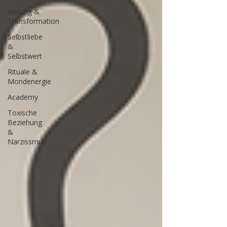
Heilung &
Transformation
Selbstliebe
&
Selbstwert
Rituale &
Mondenergie
Academy
Toxische
Beziehung
&
Narzissmus