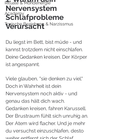
Rituale & Mondenergie
Nervensystem 
Academy
Schlafprobleme 
Toxische Beziehung & Narzissmus
Verursacht 
Du liegst im Bett, bist müde - und 
kannst trotzdem nicht einschlafen. 
Deine Gedanken kreisen. Der Körper 
ist angespannt. 
Viele glauben, "sie denken zu viel." 
Doch in Wahrheit ist dein 
Nervensystem noch aktiv - und 
genau das hält dich wach.
Gedanken kreisen, fahren Karussell. 
Der Brustraum fühlt sich unruhig an. 
Der Atem wird flacher. Und je mehr 
du versuchst einzuschlafen, desto 
weiter entfernt sich der Schlaf.